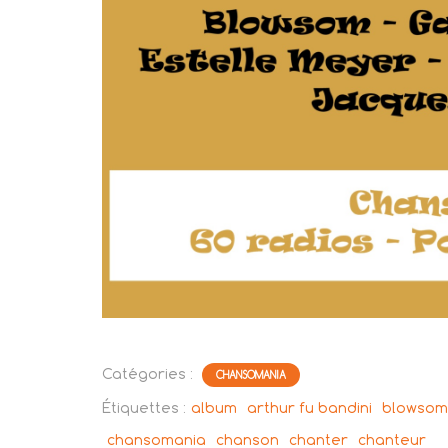
Catégories :
CHANSOMANIA
Étiquettes :
album
arthur fu bandini
blowsom
chansomania
chanson
chanter
chanteur