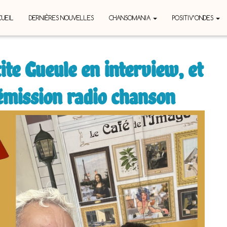
UEIL
DERNIÈRES NOUVELLES
CHANSOMANIA
POSITIV’ONDES
te Gueule en interview, et
 émission radio chanson