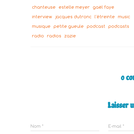
chanteuse
estelle meyer
gaël faye
interview
jacques dutronc
l'étreinte
music
musique
petite gueule
podcast
podcasts
radio
radios
zazie
0 c
Laisser 
Nom
*
E-mail
*