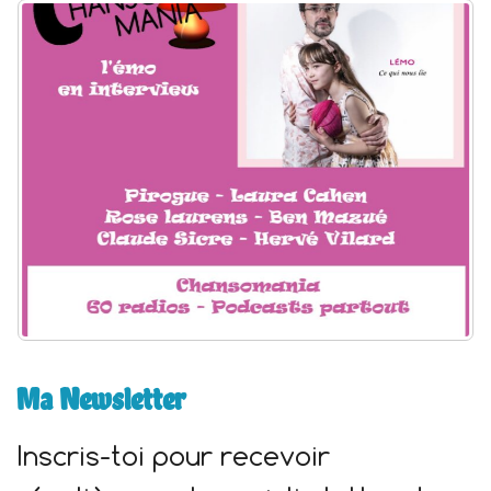
h
e
r
:
Ma Newsletter
Inscris-toi pour recevoir