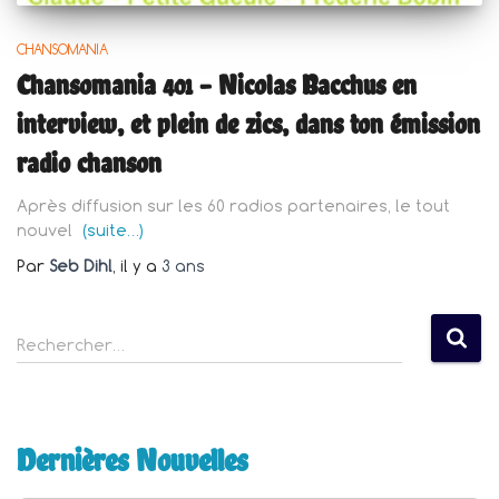
CHANSOMANIA
Chansomania 401 – Nicolas Bacchus en
interview, et plein de zics, dans ton émission
radio chanson
Après diffusion sur les 60 radios partenaires, le tout
nouvel
(suite…)
Par
Seb Dihl
, il y a
3 ans
R
Rechercher…
e
c
h
e
Dernières Nouvelles
r
c