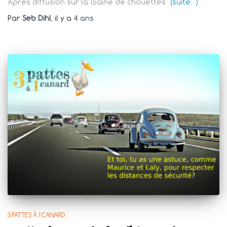
Après diffusion sur la 15aine de chouettes
(suite…)
Par
Seb Dihl
, il y a
4 ans
3 PATTES À 1 CANARD