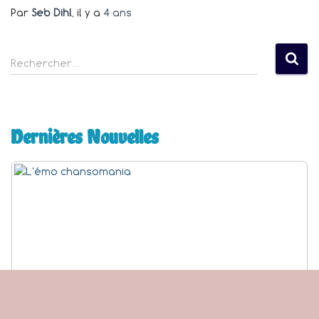
Par
Seb Dihl
, il y a
4 ans
R
Rechercher…
e
c
h
e
Dernières Nouvelles
r
c
h
e
r
: