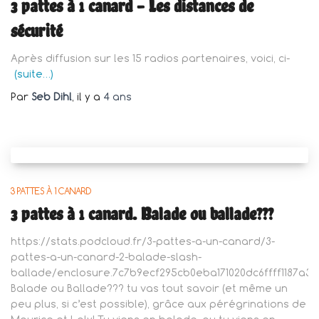
3 pattes à 1 canard – Les distances de
sécurité
Après diffusion sur les 15 radios partenaires, voici, ci-
(suite…)
Par
Seb Dihl
, il y a
4 ans
3 PATTES À 1 CANARD
3 pattes à 1 canard. Balade ou ballade???
https://stats.podcloud.fr/3-pattes-a-un-canard/3-
pattes-a-un-canard-2-balade-slash-
ballade/enclosure.7c7b9ecf295cb0eba171020dc6ffff1187a
Balade ou Ballade??? tu vas tout savoir (et même un
peu plus, si c’est possible), grâce aux pérégrinations de