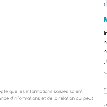
M
I
r
r
j
epte que les informations saisies soient
de d'informations et de la relation qui peut
J