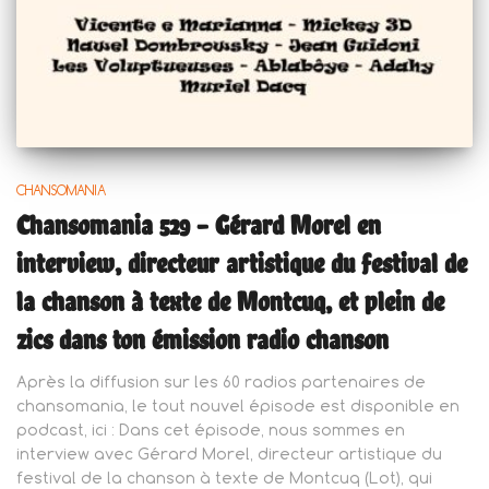
CHANSOMANIA
Chansomania 529 – Gérard Morel en
interview, directeur artistique du festival de
la chanson à texte de Montcuq, et plein de
zics dans ton émission radio chanson
Après la diffusion sur les 60 radios partenaires de
chansomania, le tout nouvel épisode est disponible en
podcast, ici : Dans cet épisode, nous sommes en
interview avec Gérard Morel, directeur artistique du
festival de la chanson à texte de Montcuq (Lot), qui