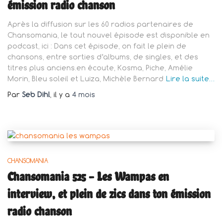
émission radio chanson
Après la diffusion sur les 60 radios partenaires de
Chansomania, le tout nouvel épisode est disponible en
podcast, ici : Dans cet épisode, on fait le plein de
chansons, entre sorties d’albums, de singles, et des
titres plus anciens.en écoute, Kosma, Piche, Amélie
Morin, Bleu soleil et Luiza, Michèle Bernard
Lire la suite…
Par
Seb Dihl
, il y a
4 mois
CHANSOMANIA
Chansomania 525 – Les Wampas en
interview, et plein de zics dans ton émission
radio chanson