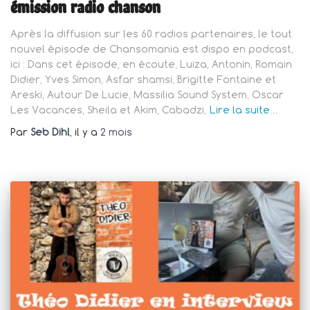
émission radio chanson
Après la diffusion sur les 60 radios partenaires, le tout
nouvel épisode de Chansomania est dispo en podcast,
ici : Dans cet épisode, en écoute, Luiza, Antonin, Romain
Didier, Yves Simon, Asfar shamsi, Brigitte Fontaine et
Areski, Autour De Lucie, Massilia Sound System, Oscar
Les Vacances, Sheila et Akim, Cabadzi,
Lire la suite…
Par
Seb Dihl
, il y a
2 mois