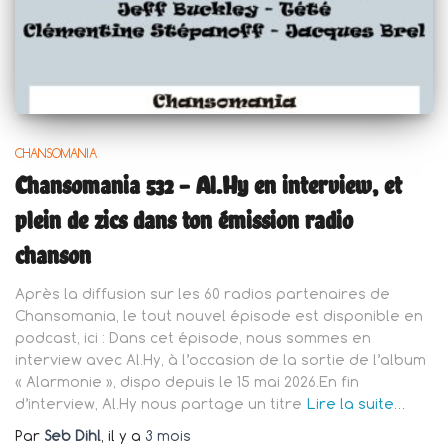
CHANSOMANIA
Chansomania 532 – Al.Hy en interview, et
plein de zics dans ton émission radio
chanson
Après la diffusion sur les 60 radios partenaires de
Chansomania, le tout nouvel épisode est disponible en
podcast, ici : Dans cet épisode, nous sommes en
interview avec Al.Hy, à l’occasion de la sortie de l’album
« Alarmonie », dispo depuis le 15 mai 2026.En fin
d’interview, Al.Hy nous partage un titre
Lire la suite…
Par
Seb Dihl
, il y a
3 mois