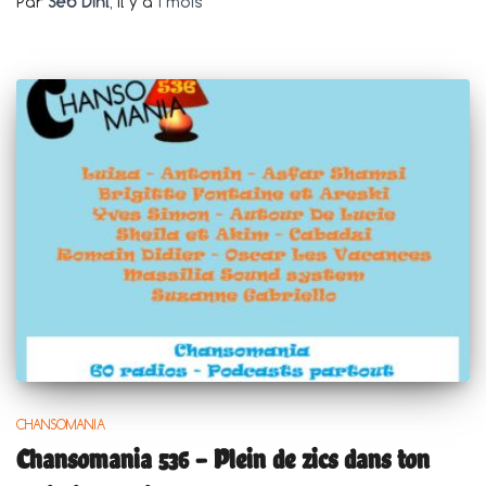
Par
Seb Dihl
, il y a
1 mois
CHANSOMANIA
Chansomania 536 – Plein de zics dans ton