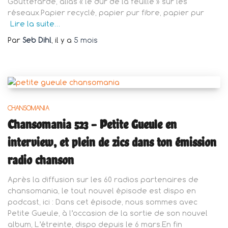
Gouttefarde, alias « le dur de la feuille » sur les
réseaux.Papier recyclé, papier pur fibre, papier pur
Lire la suite…
Par
Seb Dihl
, il y a
5 mois
CHANSOMANIA
Chansomania 523 – Petite Gueule en
interview, et plein de zics dans ton émission
radio chanson
Après la diffusion sur les 60 radios partenaires de
chansomania, le tout nouvel épisode est dispo en
podcast, ici : Dans cet épisode, nous sommes avec
Petite Gueule, à l’occasion de la sortie de son nouvel
album, L’étreinte, dispo depuis le 6 mars.En fin