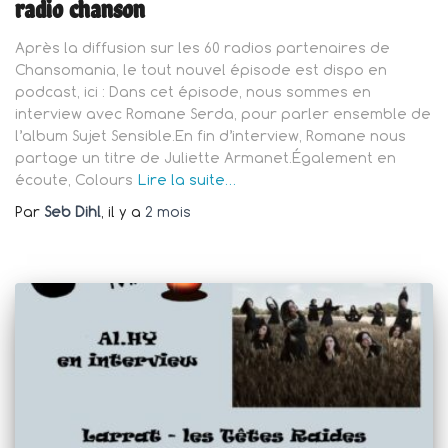
radio chanson
Après la diffusion sur les 60 radios partenaires de
Chansomania, le tout nouvel épisode est dispo en
podcast, ici : Dans cet épisode, nous sommes en
interview avec Romane Serda, pour parler ensemble de
l’album Sujet Sensible.En fin d’interview, Romane nous
partage un titre de Juliette Armanet.Également en
écoute, Colours
Lire la suite…
Par
Seb Dihl
, il y a
2 mois