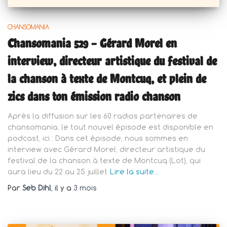
CHANSOMANIA
Chansomania 529 – Gérard Morel en
interview, directeur artistique du festival de
la chanson à texte de Montcuq, et plein de
zics dans ton émission radio chanson
Après la diffusion sur les 60 radios partenaires de
chansomania, le tout nouvel épisode est disponible en
podcast, ici : Dans cet épisode, nous sommes en
interview avec Gérard Morel, directeur artistique du
festival de la chanson à texte de Montcuq (Lot), qui
aura lieu du 22 au 25 juillet
Lire la suite…
Par
Seb Dihl
, il y a
3 mois