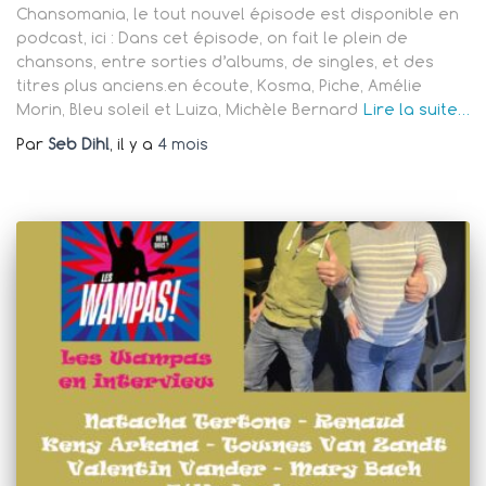
Chansomania, le tout nouvel épisode est disponible en
podcast, ici : Dans cet épisode, on fait le plein de
chansons, entre sorties d’albums, de singles, et des
titres plus anciens.en écoute, Kosma, Piche, Amélie
Morin, Bleu soleil et Luiza, Michèle Bernard
Lire la suite…
Par
Seb Dihl
, il y a
4 mois