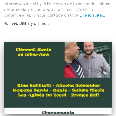
interview avec Al.Hy, à l’occasion de la sortie de l’album
« Alarmonie », dispo depuis le 15 mai 2026.En fin
d’interview, Al.Hy nous partage un titre
Lire la suite…
Par
Seb Dihl
, il y a
3 mois