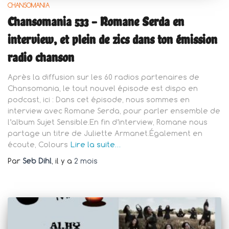
CHANSOMANIA
Chansomania 533 – Romane Serda en
interview, et plein de zics dans ton émission
radio chanson
Après la diffusion sur les 60 radios partenaires de
Chansomania, le tout nouvel épisode est dispo en
podcast, ici : Dans cet épisode, nous sommes en
interview avec Romane Serda, pour parler ensemble de
l’album Sujet Sensible.En fin d’interview, Romane nous
partage un titre de Juliette Armanet.Également en
écoute, Colours
Lire la suite…
Par
Seb Dihl
, il y a
2 mois