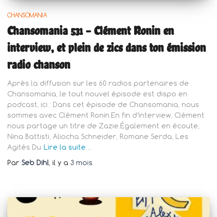
CHANSOMANIA
Chansomania 531 – Clément Ronin en
interview, et plein de zics dans ton émission
radio chanson
Après la diffusion sur les 60 radios partenaires de
Chansomania, le tout nouvel épisode est dispo en
podcast, ici : Dans cet épisode de Chansomania, nous
sommes avec Clément Ronin.En fin d’interview, Clément
nous partage un titre de Zazie.Également en écoute,
Nina Battisti, Aliocha Schneider, Romane Serda, Les
Agités Du
Lire la suite…
Par
Seb Dihl
, il y a
3 mois