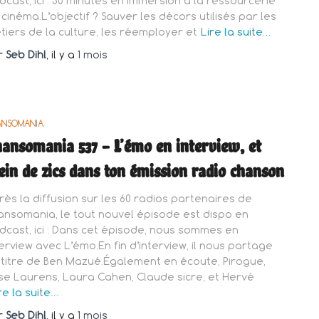
dcast, ici : 30 minutes en immersion à la ressourcerie
 cinéma.L’objectif ? Sauver les décors utilisés par les
tiers de la culture, les réemployer et
Lire la suite…
r
Seb Dihl
, il y a
1 mois
ANSOMANIA
ansomania 537 – L’émo en interview, et
ein de zics dans ton émission radio chanson
rès la diffusion sur les 60 radios partenaires de
ansomania, le tout nouvel épisode est dispo en
dcast, ici : Dans cet épisode, nous sommes en
terview avec L’émo.En fin d’interview, il nous partage
 titre de Ben Mazué.Également en écoute, Pirogue,
se Laurens, Laura Cahen, Claude sicre, et Hervé
re la suite…
r
Seb Dihl
, il y a
1 mois