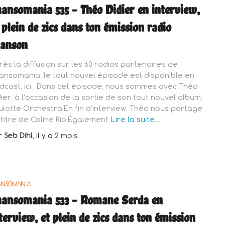
ansomania 535 – Théo Didier en interview,
 plein de zics dans ton émission radio
hanson
rès la diffusion sur les 60 radios partenaires de
ansomania, le tout nouvel épisode est disponible en
dcast, ici : Dans cet épisode, nous sommes avec Théo
dier, à l’occasion de la sortie de son tout nouvel album,
ulotte Orchestra.En fin d’interview, Théo nous partage
 titre de Coline Rio.Également
Lire la suite…
r
Seb Dihl
, il y a
2 mois
ANSOMANIA
ansomania 533 – Romane Serda en
terview, et plein de zics dans ton émission