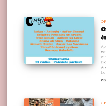
CH
Ch
ém
Ap
no
ic
Di
Ar
Le
Pa
CH