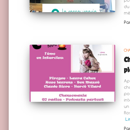
po
du
mé
Pa
CH
Ch
pl
Ap
ch
po
in
un
Ro
Li
Pa