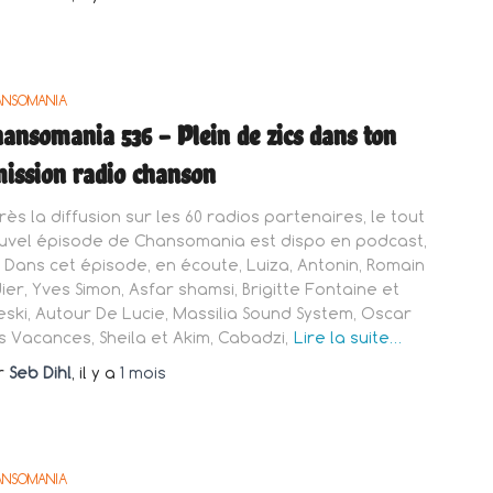
ANSOMANIA
ansomania 536 – Plein de zics dans ton
ission radio chanson
rès la diffusion sur les 60 radios partenaires, le tout
uvel épisode de Chansomania est dispo en podcast,
i : Dans cet épisode, en écoute, Luiza, Antonin, Romain
dier, Yves Simon, Asfar shamsi, Brigitte Fontaine et
eski, Autour De Lucie, Massilia Sound System, Oscar
s Vacances, Sheila et Akim, Cabadzi,
Lire la suite…
r
Seb Dihl
, il y a
1 mois
ANSOMANIA