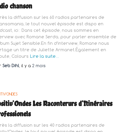
dio chanson
rès la diffusion sur les 60 radios partenaires de
ansomania, le tout nouvel épisode est dispo en
dcast, ici : Dans cet épisode, nous sommes en
terview avec Romane Serda, pour parler ensemble de
album Sujet Sensible.En fin d’interview, Romane nous
rtage un titre de Juliette Armanet.Également en
oute, Colours
Lire la suite…
r
Seb Dihl
, il y a
2 mois
ITIV'ONDES
sitiv’Ondes Les Raconterurs d’Itinéraires
ofessionels
rès la diffusion sur les 40 radios partenaires de
sitiv’Ondes, le tout nouvel épisode est dispo en