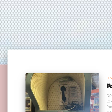
POS
Po
Dé
la
Po