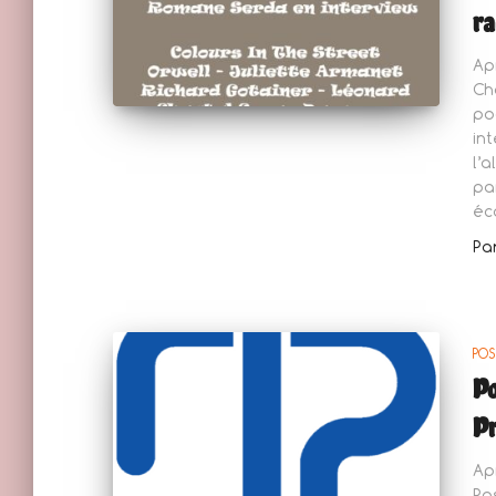
ra
Ap
Ch
po
in
l’
pa
éc
Pa
POS
Po
Pr
Ap
Po