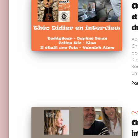
Ch
et
c
Ap
Ch
po
Di
Ro
un
Pa
CH
Ch
in