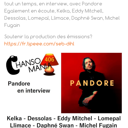
tout un temps, en interview, avec Pandore
Egalement en écoute, Kelka, Eddy Mitchell,
Dessolas, Lomepal, Llimace, Daphné Swan, Michel
Fugain
Soutenir la production des émissions?
https://fr.tipeee.com/seb-dihl