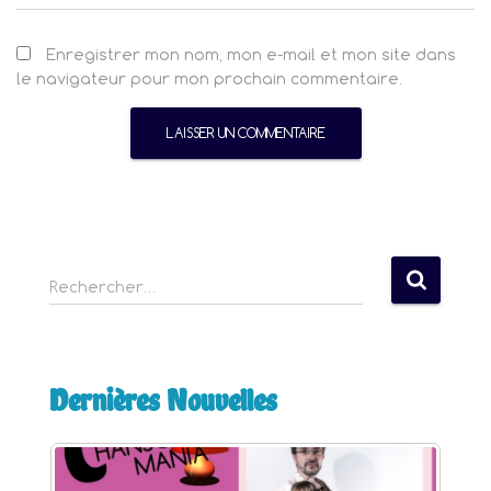
Enregistrer mon nom, mon e-mail et mon site dans
le navigateur pour mon prochain commentaire.
R
Rechercher…
e
c
h
e
Dernières Nouvelles
r
c
h
e