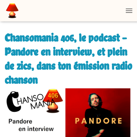
D
É
P
L
Chansomania 406, le podcast –
I
E
Pandore en interview, et plein
R
L
de zics, dans ton émission radio
A
N
A
chanson
V
I
G
A
T
I
O
N