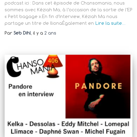
podcast ici : Dans cet épisode de Chansomania, nous
sommes avec Kéziah Ma, à l’occasion de la sortie de l’EP
« Petit bagage ».En fin d’interview, Kéziah Ma nous
partage un titre de IlionaÉgalement en
Lire la suite…
Par
Seb Dihl
, il y a
2 ans