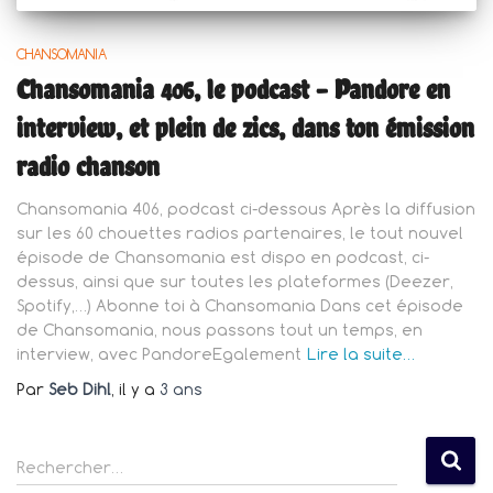
CHANSOMANIA
Chansomania 406, le podcast – Pandore en
interview, et plein de zics, dans ton émission
radio chanson
Chansomania 406, podcast ci-dessous Après la diffusion
sur les 60 chouettes radios partenaires, le tout nouvel
épisode de Chansomania est dispo en podcast, ci-
dessus, ainsi que sur toutes les plateformes (Deezer,
Spotify,…) Abonne toi à Chansomania Dans cet épisode
de Chansomania, nous passons tout un temps, en
interview, avec PandoreEgalement
Lire la suite…
Par
Seb Dihl
, il y a
3 ans
R
Rechercher…
e