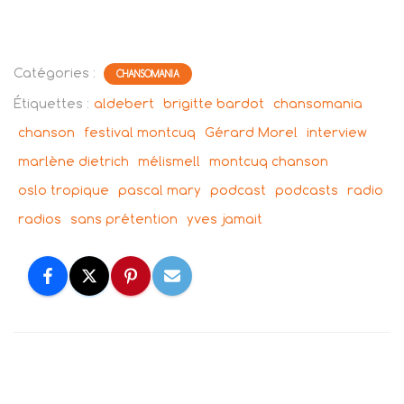
Catégories :
CHANSOMANIA
Étiquettes :
aldebert
brigitte bardot
chansomania
chanson
festival montcuq
Gérard Morel
interview
marlène dietrich
mélismell
montcuq chanson
oslo tropique
pascal mary
podcast
podcasts
radio
radios
sans prétention
yves jamait