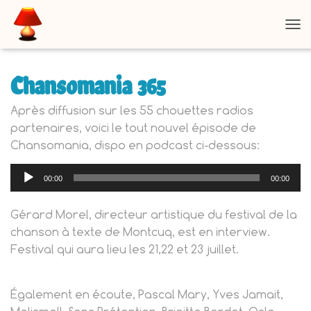
D
É
P
L
Chansomania 365
I
E
Après diffusion sur les 55 chouettes radios
R
partenaires, voici le tout nouvel épisode de
L
A
Chansomania, dispo en podcast ci-dessous:
N
A
Lecteur
00:00
00:00
V
audio
I
G
Gérard Morel, directeur artistique du festival de la
A
chanson à texte de Montcuq, est en interview.
T
I
Festival qui aura lieu les 21,22 et 23 juillet.
O
N
Également en écoute, Pascal Mary, Yves Jamait,