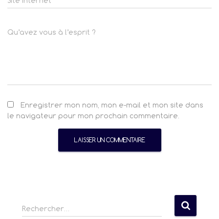
Site internet
Qu’avez vous à l’esprit ?
Enregistrer mon nom, mon e-mail et mon site dans
le navigateur pour mon prochain commentaire.
R
Rechercher…
e