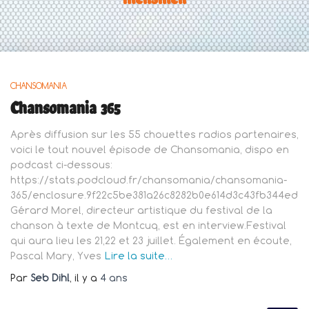
CHANSOMANIA
Chansomania 365
Après diffusion sur les 55 chouettes radios partenaires,
voici le tout nouvel épisode de Chansomania, dispo en
podcast ci-dessous:
https://stats.podcloud.fr/chansomania/chansomania-
365/enclosure.9f22c5be381a26c8282b0e614d3c43fb344edd7
Gérard Morel, directeur artistique du festival de la
chanson à texte de Montcuq, est en interview.Festival
qui aura lieu les 21,22 et 23 juillet. Également en écoute,
Pascal Mary, Yves
Lire la suite…
Par
Seb Dihl
, il y a
4 ans