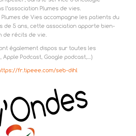
s l’association Plumes de vies.
e, Plumes de Vies accompagne les patients du
us de 5 ans, cette association apporte bien-
 de récits de vie.
sont également dispos sur toutes les
, Apple Podcast, Google podcast,…)
https://fr.tipeee.com/seb-dihl