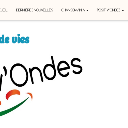
UEIL
DERNIÈRES NOUVELLES
CHANSOMANIA
POSITIV’ONDES
de vies