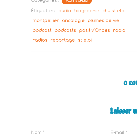
Catégories :
POSITIV'ONDES
Étiquettes :
audio
biographie
chu st eloi
montpellier
oncologie
plumes de vie
podcast
podcasts
positiv'Ondes
radio
radios
reportage
st eloi
0 c
Laisser 
Nom
*
E-mail
*