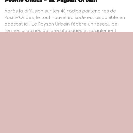
Après la diffusion sur les 40 radios partenaires de
Positiv’Ondes, le tout nouvel épisode est disponible en
podcast ici : Le Paysan Urbain fédère un réseau de
fermes urbaines agro-écologiques et socialement
responsables.Inscrites dans leur territoire
respectif,elles se sont fixées pour missions de rendre
de multiples services à la ville.Tout
Lire la suite…
Par
Seb Dihl
, il y a
2 ans
R
Rechercher…
e
c
h
e
Dernières Nouvelles
r
c
h
e