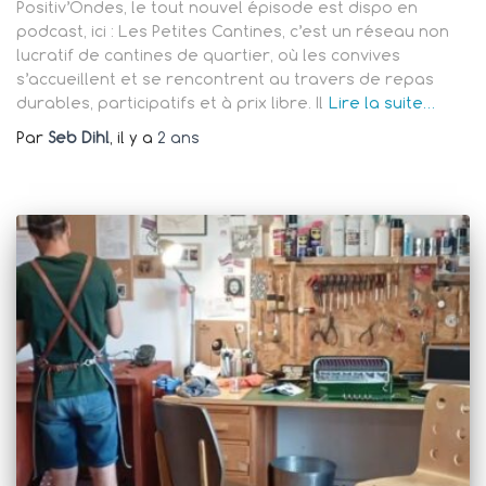
Positiv’Ondes, le tout nouvel épisode est dispo en
podcast, ici : Les Petites Cantines, c’est un réseau non
lucratif de cantines de quartier, où les convives
s’accueillent et se rencontrent au travers de repas
durables, participatifs et à prix libre. Il
Lire la suite…
Par
Seb Dihl
, il y a
2 ans