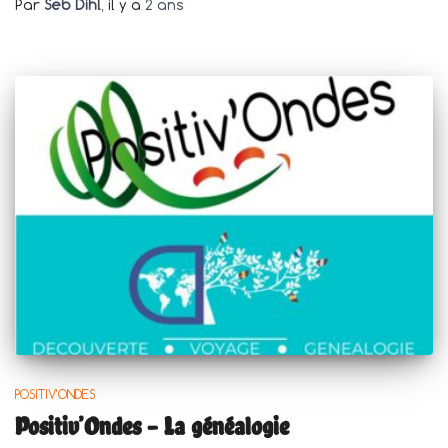
Par
Seb Dihl
, il y a
2 ans
POSITIV'ONDES
Positiv’Ondes – La généalogie