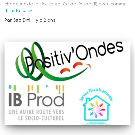
chapelier de la Haute Vallée de l’Aude (11) avec comme
Lire la suite…
Par
Seb Dihl
, il y a
2 ans