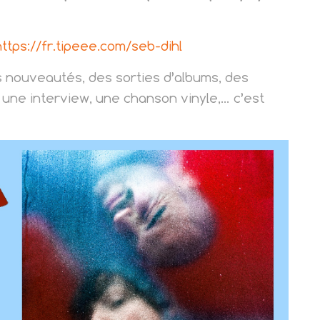
https://fr.tipeee.com/seb-dihl
s nouveautés, des sorties d’albums, des
une interview, une chanson vinyle,… c’est