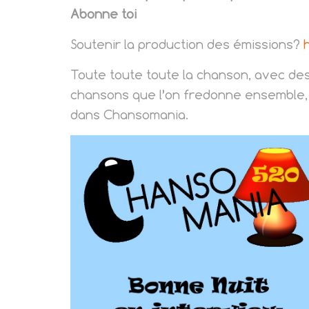
Abonne toi
Soutenir la production des émissions?
Toute toute toute la chanson, avec de
chansons que l’on fredonne ensemble, 
dans Chansomania.