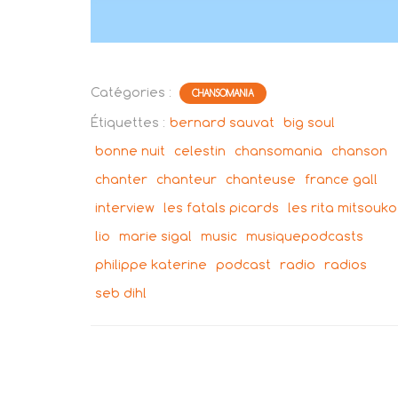
Catégories :
CHANSOMANIA
Étiquettes :
bernard sauvat
big soul
bonne nuit
celestin
chansomania
chanson
chanter
chanteur
chanteuse
france gall
interview
les fatals picards
les rita mitsouko
lio
marie sigal
music
musiquepodcasts
philippe katerine
podcast
radio
radios
seb dihl