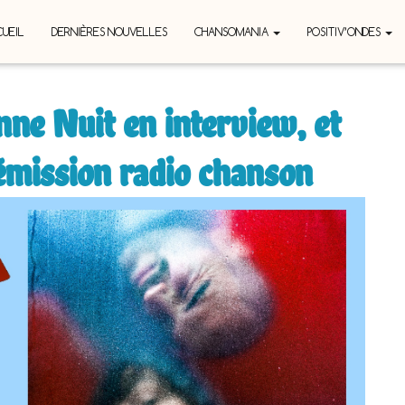
UEIL
DERNIÈRES NOUVELLES
CHANSOMANIA
POSITIV’ONDES
ne Nuit en interview, et
 émission radio chanson