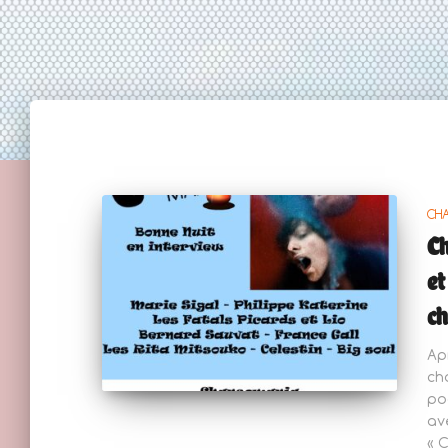
CH
Ch
et
c
Ap
ch
po
av
« C