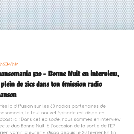
ANSOMANIA
ansomania 520 – Bonne Nuit en interview,
 plein de zics dans ton émission radio
hanson
rès la diffusion sur les 60 radios partenaires de
ansomania, le tout nouvel épisode est dispo en
dcast ici : Dans cet épisode, nous sommes en interview
ec le duo Bonne Nuit, à l’occasion de la sortie de l’EP
rier, vomir, pleurer », dispo depuis le 20 février.En fin