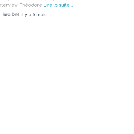
interview, Théodore
Lire la suite…
r
Seb Dihl
, il y a
5 mois