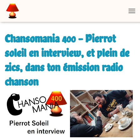
D
É
P
L
Chansomania 400 – Pierrot
I
E
soleil en interview, et plein de
R
L
zics, dans ton émission radio
A
N
A
chanson
V
I
G
A
T
I
O
N