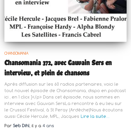
CHANSOMANIA
Chansomania 372, avec Gauvain Sers en
interview, et plein de chansons
Aprés diffusion sur les 60 radios partenaires, voici le
tout nouvel épisode de Chansomania, dispo en podcast
ici , en 1 clic« ]</p> Dans cet épisode, nous sommes en
interview avec Gauvain SersLa rencontre à eu lieu sur
le Crussol Festival, à St Peray (Ardèche)Nous écoutons
aussi Cécile Hercule, MPL, Jacques
Lire la suite…
Par
Seb Dihl
, il y a
4 ans