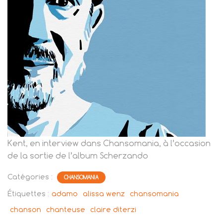
Kent, en interview dans Chansomania, à l’occasion
de la sortie de l’album Scherzando
Catégories :
CHANSOMANIA
Étiquettes :
adamo
alissa wenz
chansomania
chanson
chanteuse
claire diterzi