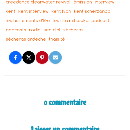
creedence clearwater revival
émission
interview
kent
kent interview
kent lyon
kent scherzando
les hurlements d'léo
les rita mitsouko
podcast
podcasts
radio
seb dihl
sécheras
sécheras ardèche
thais té
0 commentaire
Laisser un commentaire