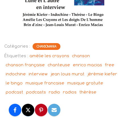
Catégories :
CHANSOMANIA
Étiquettes :
amèlie les crayons
chanson
chanson française
chanteuse
enrico macias
free
indochine
interview
jean louis murat
jérémie kiefer
le bingo
musique francaise
musique gratuite
podcast
podcasts
radio
radios
thèrèse