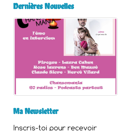
Dernières Nouvelles
r
c
h
e
r
:
Ma Newsletter
Inscris-toi pour recevoir