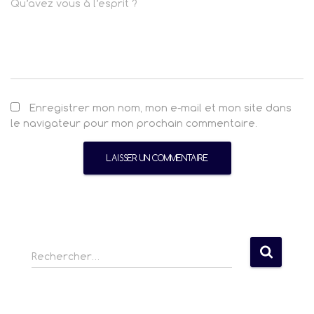
Qu’avez vous à l’esprit ?
Enregistrer mon nom, mon e-mail et mon site dans
le navigateur pour mon prochain commentaire.
R
Rechercher…
e
c
h
e