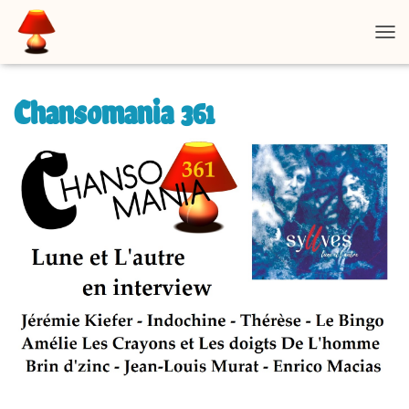
D
É
P
L
Chansomania 361
I
E
R
L
A
N
A
V
I
G
A
T
I
O
N