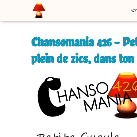
ACC
Chansomania 426 – Peti
plein de zics, dans to