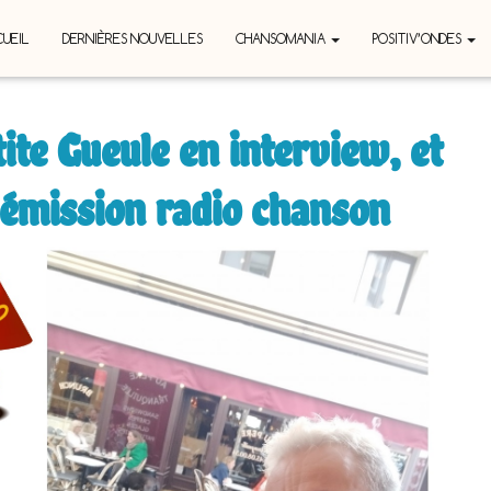
UEIL
DERNIÈRES NOUVELLES
CHANSOMANIA
POSITIV’ONDES
te Gueule en interview, et
n émission radio chanson