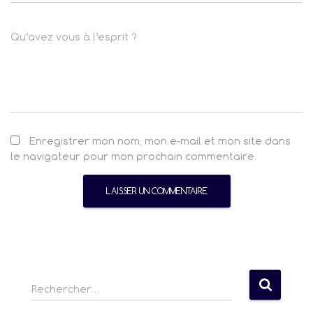
Qu’avez vous à l’esprit ?
Enregistrer mon nom, mon e-mail et mon site dans
le navigateur pour mon prochain commentaire.
R
Rechercher…
e