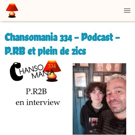
D
É
P
L
Chansomania 334 – Podcast –
I
E
P.RB et plein de zics
R
L
A
N
A
V
I
G
A
T
I
O
N