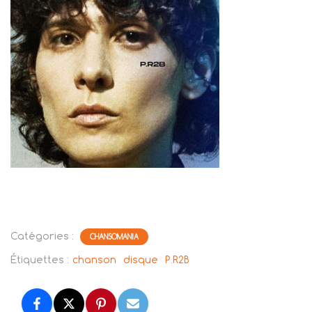
Catégories :
CHANSOMANIA
Étiquettes :
chanson
disque
P.R2B