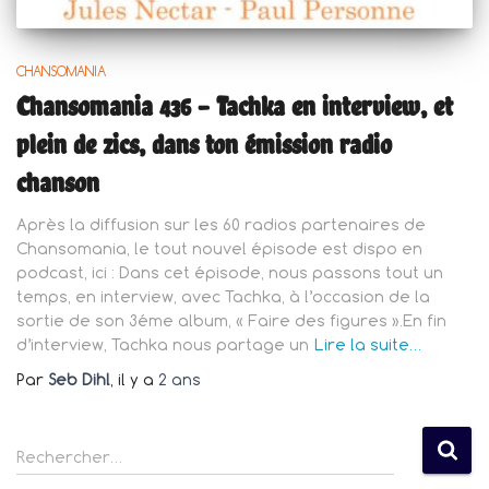
CHANSOMANIA
Chansomania 436 – Tachka en interview, et
plein de zics, dans ton émission radio
chanson
Après la diffusion sur les 60 radios partenaires de
Chansomania, le tout nouvel épisode est dispo en
podcast, ici : Dans cet épisode, nous passons tout un
temps, en interview, avec Tachka, à l’occasion de la
sortie de son 3éme album, « Faire des figures ».En fin
d’interview, Tachka nous partage un
Lire la suite…
Par
Seb Dihl
, il y a
2 ans
R
Rechercher…
e