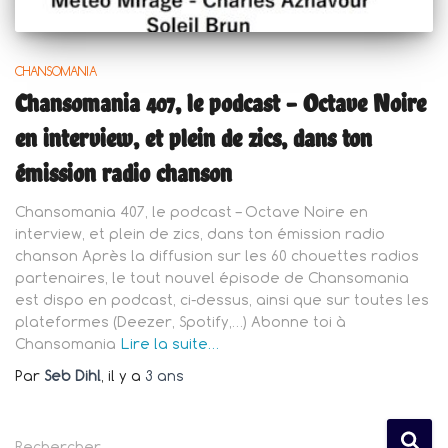
CHANSOMANIA
Chansomania 407, le podcast – Octave Noire
en interview, et plein de zics, dans ton
émission radio chanson
Chansomania 407, le podcast – Octave Noire en
interview, et plein de zics, dans ton émission radio
chanson Après la diffusion sur les 60 chouettes radios
partenaires, le tout nouvel épisode de Chansomania
est dispo en podcast, ci-dessus, ainsi que sur toutes les
plateformes (Deezer, Spotify,…) Abonne toi à
Chansomania
Lire la suite…
Par
Seb Dihl
, il y a
3 ans
R
Rechercher…