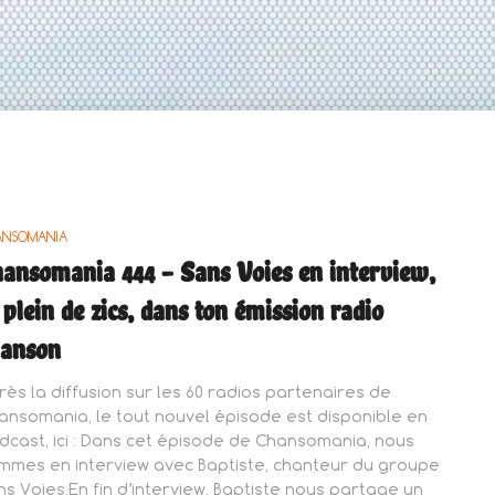
ANSOMANIA
ansomania 444 – Sans Voies en interview,
 plein de zics, dans ton émission radio
hanson
rès la diffusion sur les 60 radios partenaires de
ansomania, le tout nouvel épisode est disponible en
dcast, ici : Dans cet épisode de Chansomania, nous
mmes en interview avec Baptiste, chanteur du groupe
ns Voies.En fin d’interview, Baptiste nous partage un