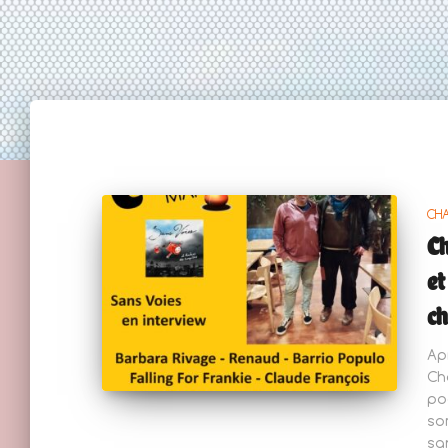
CH
Ch
et
c
Ap
Ch
po
so
sa