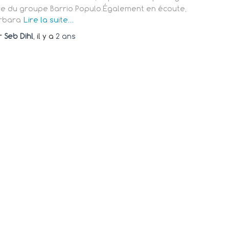
tre du groupe Barrio Populo.Également en écoute,
rbara
Lire la suite…
r
Seb Dihl
, il y a
2 ans