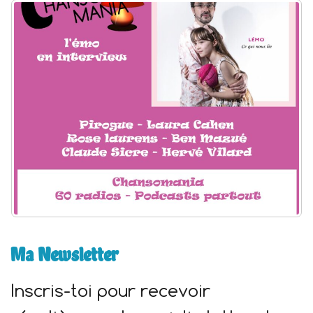
h
e
r
:
Ma Newsletter
Inscris-toi pour recevoir