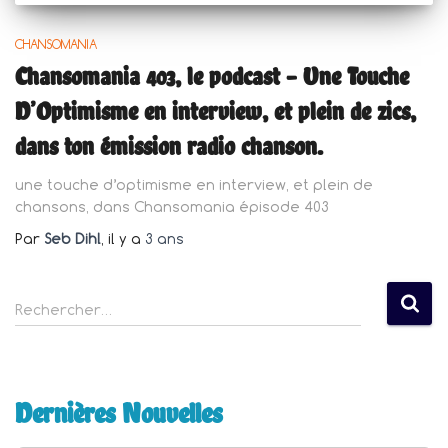
CHANSOMANIA
Chansomania 403, le podcast – Une Touche
D’Optimisme en interview, et plein de zics,
dans ton émission radio chanson.
une touche d’optimisme en interview, et plein de
chansons, dans Chansomania épisode 403
Par
Seb Dihl
, il y a
3 ans
R
Rechercher…
e
c
h
e
Dernières Nouvelles
r
c