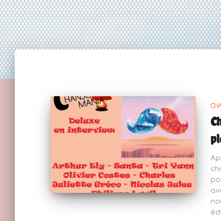
CH
Ch
pl
Ap
ch
po
av
no
édi