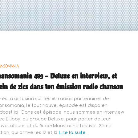
ANSOMANIA
ansomania 489 – Deluxe en interview, et
ein de zics dans ton émission radio chanson
rès la diffusion sur les 60 radios partenaires de
ansomania, le tout nouvel épisode est dispo en
dcast ici : Dans cet épisode, nous sommes en interview
ec Liliboy, du groupe Deluxe, pour parler de leur
uvel album, et du SuperMoustache festival, 2ème
tion, qui arrive les 12 et 13
Lire la suite…