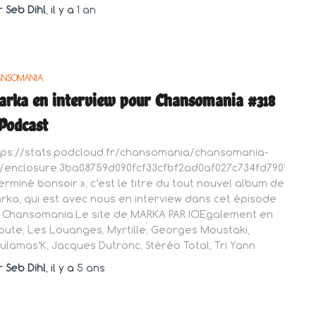
r
Seb Dihl
, il y a
1 an
ANSOMANIA
rka en interview pour Chansomania #318
Podcast
tps://stats.podcloud.fr/chansomania/chansomania-
8/enclosure.3ba08759d090fcf33cfbf2ad0af027c734fd7901cd6
Terminé bonsoir », c’est le titre du tout nouvel album de
rka, qui est avec nous en interview dans cet épisode
 Chansomania.Le site de MARKA PAR ICIEgalement en
oute, Les Louanges, Myrtille, Georges Moustaki,
ulamas’K, Jacques Dutronc, Stéréo Total, Tri Yann
r
Seb Dihl
, il y a
5 ans