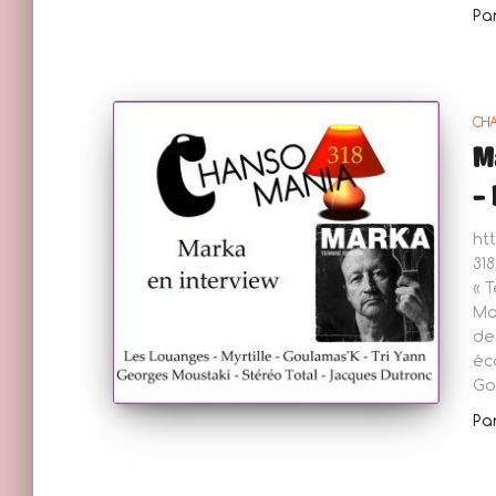
Pa
CH
Ma
– 
ht
31
« 
Ma
de
éc
Go
Pa