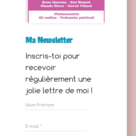
Ma Newsletter
Inscris-toi pour
recevoir
cd758670fd9b927544b59.mp3
régulièrement une
jolie lettre de moi !