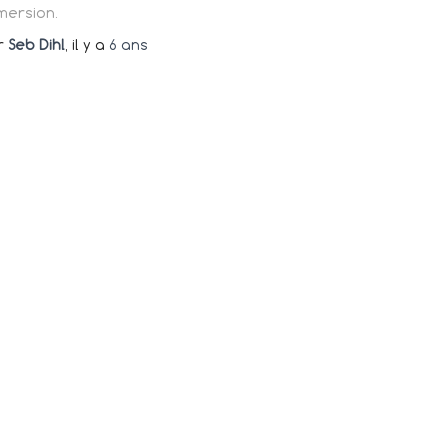
mersion.
r
Seb Dihl
, il y a
6 ans