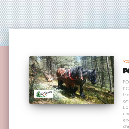
POS
P
PO
ht
tr
an
La
un
ex
ch