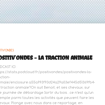
ITIV'ONDES
OSITIV’ONDES – LA TRACTION ANIMALE
DCAST ICI :
tps://stats.podcloud.fr/positivondes/positivondes-la-
action-
imale/enclosure.a55a993f93d24a29a03ef445d51369fb44404
 traction animale?On suit Benoit, et ses chevaux, sur
e journée de débardage.Sortir du bois…ce n’est qu’un
emple parmi toutes les activités que peuvent faire les
evaux. Plonge avec nous dans ce reportage, en