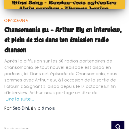
CHANSOMANIA
Chansomania 511 – Arthur Ely en interview,
et plein de zics dans ton émission radio
chanson
Après la diffusion sur les 60 radios partenaires de
chansomania, le tout nouvel épisode est dispo en
podcast, ici: Dans cet épisode de Chansomania, nous
sommes avec Arthur ely, à l’occasion de la sortie de
l’album « Saignant », dispo depuis le 17 octobre.En fin
d’interview, Arthur nous partage un titre de
Lire la suite…
Par
Seb Dihl
, il y a
8 mois
R
Rechercher…