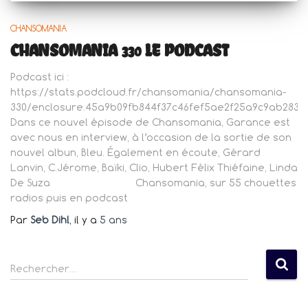
CHANSOMANIA
CHANSOMANIA 330 LE PODCAST
Podcast ici :
https://stats.podcloud.fr/chansomania/chansomania-
330/enclosure.45a9b09fb844f37c46fef5ae2f25a9c9ab283e2
Dans ce nouvel épisode de Chansomania, Garance est
avec nous en interview, à l’occasion de la sortie de son
nouvel albun, Bleu. Également en écoute, Gérard
Lanvin, C.Jérome, Baïki, Clio, Hubert Félix Thiéfaine, Linda
De Suza Chansomania, sur 55 chouettes
radios puis en podcast
Par
Seb Dihl
, il y a
5 ans
R
Rechercher…
e
c
h