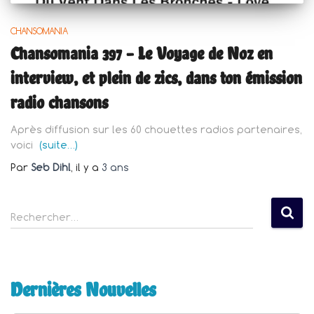
CHANSOMANIA
Chansomania 397 – Le Voyage de Noz en
interview, et plein de zics, dans ton émission
radio chansons
Après diffusion sur les 60 chouettes radios partenaires,
voici
(suite…)
Par
Seb Dihl
, il y a
3 ans
R
Rechercher…
e
c
h
e
Dernières Nouvelles
r
c