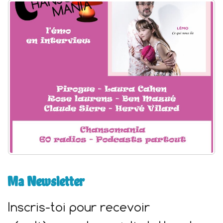
h
e
r
:
Ma Newsletter
Inscris-toi pour recevoir