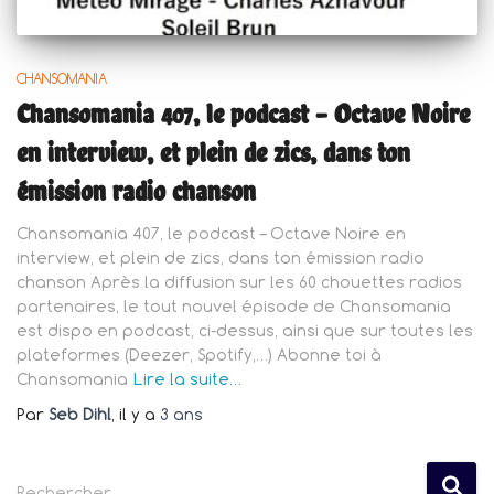
CHANSOMANIA
Chansomania 407, le podcast – Octave Noire
en interview, et plein de zics, dans ton
émission radio chanson
Chansomania 407, le podcast – Octave Noire en
interview, et plein de zics, dans ton émission radio
chanson Après la diffusion sur les 60 chouettes radios
partenaires, le tout nouvel épisode de Chansomania
est dispo en podcast, ci-dessus, ainsi que sur toutes les
plateformes (Deezer, Spotify,…) Abonne toi à
Chansomania
Lire la suite…
Par
Seb Dihl
, il y a
3 ans
R
Rechercher…