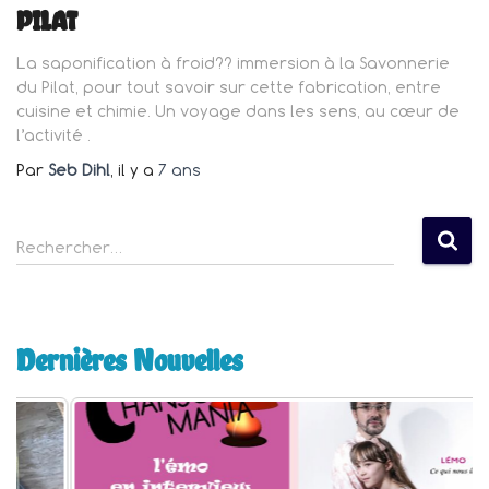
PILAT
La saponification à froid?? immersion à la Savonnerie
du Pilat, pour tout savoir sur cette fabrication, entre
cuisine et chimie. Un voyage dans les sens, au cœur de
l’activité .
Par
Seb Dihl
, il y a
7 ans
R
Rechercher…
e
c
h
e
Dernières Nouvelles
r
c
h
e
r