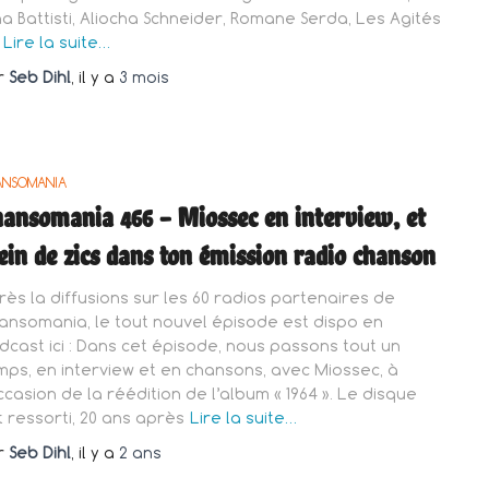
na Battisti, Aliocha Schneider, Romane Serda, Les Agités
Lire la suite…
r
Seb Dihl
, il y a
3 mois
ANSOMANIA
ansomania 466 – Miossec en interview, et
ein de zics dans ton émission radio chanson
rès la diffusions sur les 60 radios partenaires de
ansomania, le tout nouvel épisode est dispo en
dcast ici : Dans cet épisode, nous passons tout un
mps, en interview et en chansons, avec Miossec, à
occasion de la réédition de l’album « 1964 ». Le disque
t ressorti, 20 ans après
Lire la suite…
r
Seb Dihl
, il y a
2 ans