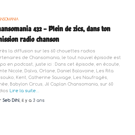
ANSOMANIA
ansomania 432 – Plein de zics, dans ton
ission radio chanson
rès la diffusion sur les 60 chouettes radios
rtenaires de Chansomania, le tout nouvel épisode est
spo en podcast, juste ici : Dans cet épisode, en écoute,
inte Nicole, Dalva, Orlane, Daniel Balavoine, Les Rita
tsouko, Kent, Catherine Sauvage, Les Naufragés,
mée, Babylon Circus, Jil Caplan Chansomania, sur 60
dios
Lire la suite…
r
Seb Dihl
, il y a
3 ans