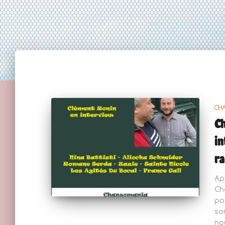
CH
Ch
in
ra
Ap
Ch
po
so
no