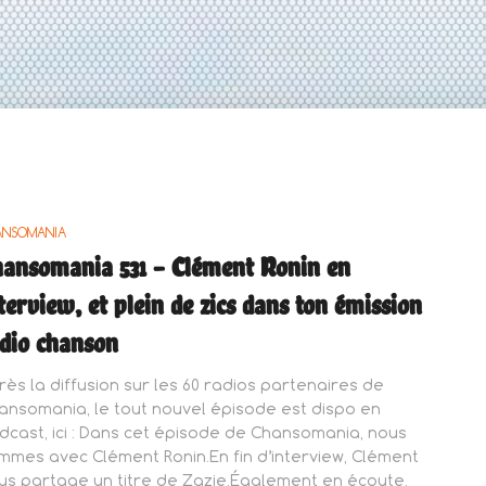
ANSOMANIA
ansomania 531 – Clément Ronin en
terview, et plein de zics dans ton émission
dio chanson
rès la diffusion sur les 60 radios partenaires de
ansomania, le tout nouvel épisode est dispo en
dcast, ici : Dans cet épisode de Chansomania, nous
mmes avec Clément Ronin.En fin d’interview, Clément
us partage un titre de Zazie.Également en écoute,