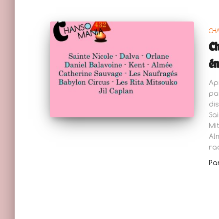
CH
Ch
ém
Ap
pa
di
Sa
Mi
Al
ra
Pa