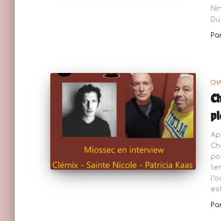
Ni
Du
Pa
CH
Ch
pl
Ap
Ch
po
te
l’
es
Pa