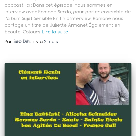
podcast, ici : Dans cet épisode, nous sommes en
interview avec Romane Serda, pour parler ensemble de
l’album Sujet Sensible.En fin d’interview, Romane nous
partage un titre de Juliette Armanet.Également en
écoute, Colours
Lire la suite…
Par
Seb Dihl
, il y a
2 mois