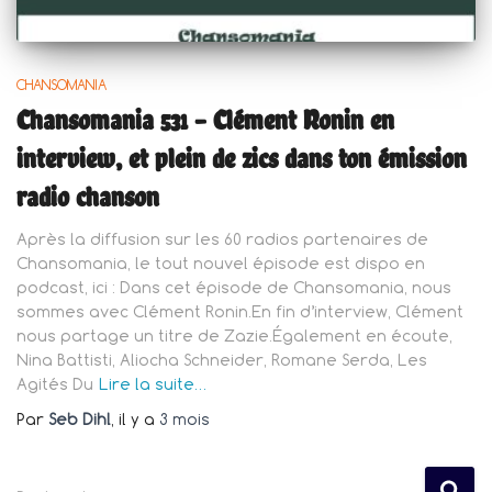
CHANSOMANIA
Chansomania 531 – Clément Ronin en
interview, et plein de zics dans ton émission
radio chanson
Après la diffusion sur les 60 radios partenaires de
Chansomania, le tout nouvel épisode est dispo en
podcast, ici : Dans cet épisode de Chansomania, nous
sommes avec Clément Ronin.En fin d’interview, Clément
nous partage un titre de Zazie.Également en écoute,
Nina Battisti, Aliocha Schneider, Romane Serda, Les
Agités Du
Lire la suite…
Par
Seb Dihl
, il y a
3 mois
R