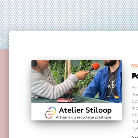
POS
Po
Ap
Po
po
mo
dé
l’
in