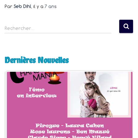
Par
Seb Dihl
, il y a
7 ans
R
Rechercher…
e
c
h
e
Dernières Nouvelles
r
c
h
e
r
: