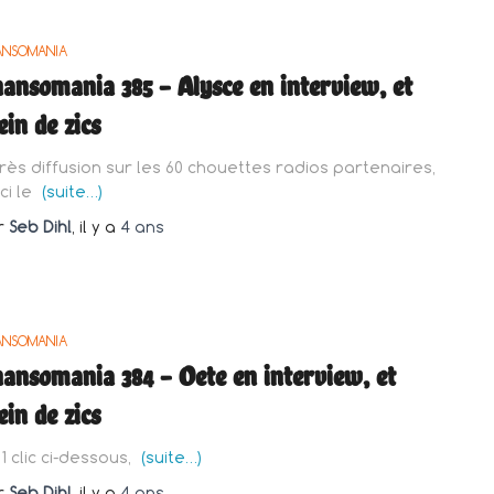
ANSOMANIA
ansomania 385 – Alysce en interview, et
ein de zics
rès diffusion sur les 60 chouettes radios partenaires,
ci le
(suite…)
r
Seb Dihl
, il y a
4 ans
ANSOMANIA
ansomania 384 – Oete en interview, et
ein de zics
1 clic ci-dessous,
(suite…)
r
Seb Dihl
, il y a
4 ans