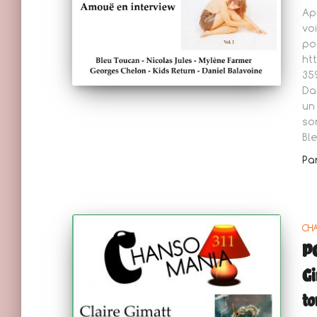
Ap
vo
pod
ht
35
Da
un
so
Bl
Pa
CH
P
Gi
to