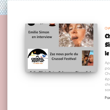
CH
Ch
Si
le
Ap
pa
Ch
ép
ch
so
Pa