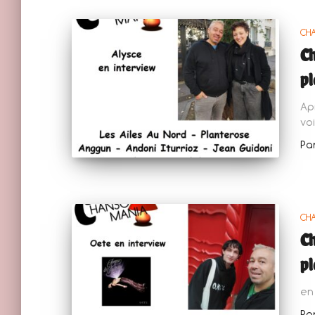
CH
Ch
pl
Ap
voi
Pa
CH
Ch
pl
en 
Pa