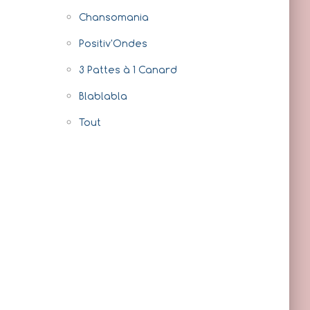
Chansomania
Positiv'Ondes
3 Pattes à 1 Canard
18c969f01997e1cd4076.mp3
Blablabla
Tout