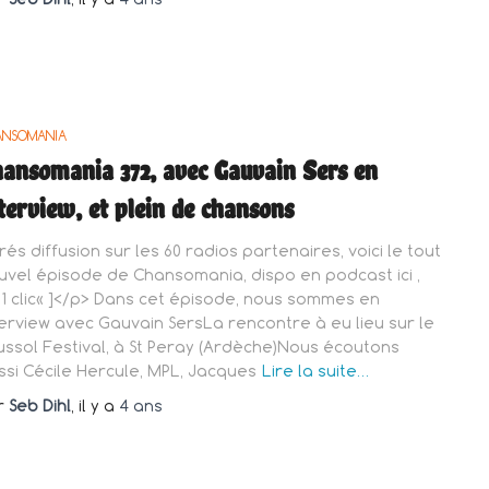
ANSOMANIA
ansomania 372, avec Gauvain Sers en
terview, et plein de chansons
rés diffusion sur les 60 radios partenaires, voici le tout
uvel épisode de Chansomania, dispo en podcast ici ,
 1 clic« ]</p> Dans cet épisode, nous sommes en
terview avec Gauvain SersLa rencontre à eu lieu sur le
ussol Festival, à St Peray (Ardèche)Nous écoutons
ssi Cécile Hercule, MPL, Jacques
Lire la suite…
r
Seb Dihl
, il y a
4 ans