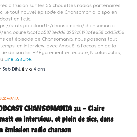
rès diffusion sur les 55 chouettes radios partenaires,
ici le tout nouvel épisode de Chansomania, dispo en
cast en 1 clic:
tps://stats.podcloud.fr/chansomania/chansomania-
9/enclosure.bcbfaa5878edd610252c0193bfe6581cdd5d56923f6c
ns cet épisode de Chansomania, nous passons tout
 temps, en interview, avec Amouë, à l’occasion de la
rtie de son 1er EP.Également en écoute, Nicolas Jules,
eu
Lire la suite…
r
Seb Dihl
, il y a
4 ans
ANSOMANIA
ODCAST CHANSOMANIA 311 – Claire
matt en interview, et plein de zics, dans
n émission radio chanson