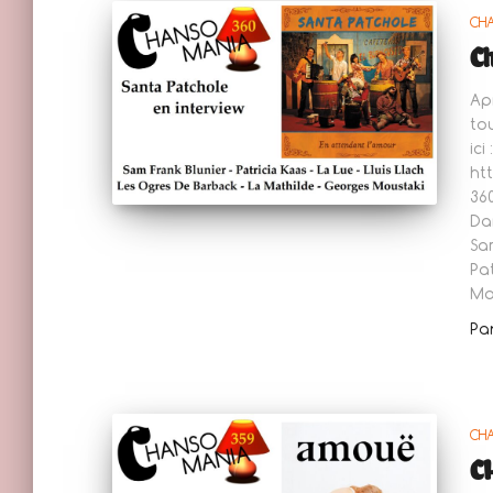
CH
C
Ap
to
ici :
ht
36
Da
Sa
Pa
Mo
Pa
CH
C