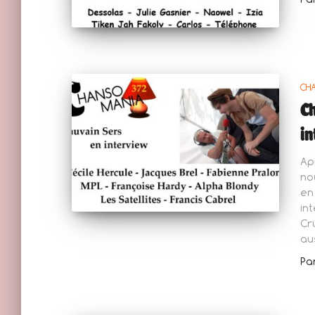
CH
Ch
in
Ap
no
en
in
Cr
au
Pa