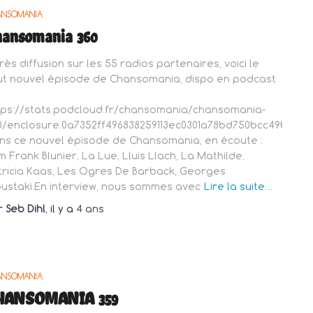
ANSOMANIA
hansomania 360
rès diffusion sur les 55 radios partenaires, voici le
ut nouvel épisode de Chansomania, dispo en podcast
tps://stats.podcloud.fr/chansomania/chansomania-
0/enclosure.0a7352ff496838259113ec0301a78bd750bcc49bfa67
ns ce nouvel épisode de Chansomania, en écoute :
m Frank Blunier, La Lue, Lluis Llach, La Mathilde,
tricia Kaas, Les Ogres De Barback, Georges
ustaki.En interview, nous sommes avec
Lire la suite…
r
Seb Dihl
, il y a
4 ans
ANSOMANIA
HANSOMANIA 359