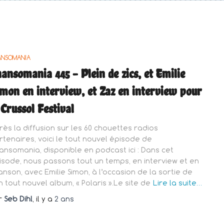
ANSOMANIA
ansomania 445 – Plein de zics, et Emilie
mon en interview, et Zaz en interview pour
 Crussol Festival
rès la diffusion sur les 60 chouettes radios
rtenaires, voici le tout nouvel épisode de
ansomania, disponible en podcast ici : Dans cet
isode, nous passons tout un temps, en interview et en
anson, avec Emilie Simon, à l’occasion de la sortie de
n tout nouvel album, « Polaris ».Le site de
Lire la suite…
r
Seb Dihl
, il y a
2 ans