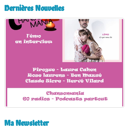
e
Dernières Nouvelles
r
c
h
e
r
:
Ma Newsletter