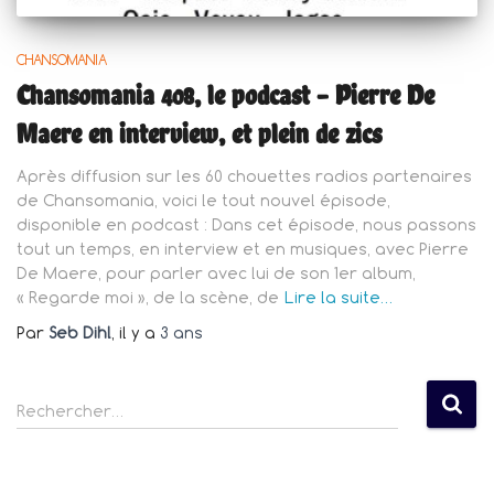
CHANSOMANIA
Chansomania 408, le podcast – Pierre De
Maere en interview, et plein de zics
Après diffusion sur les 60 chouettes radios partenaires
de Chansomania, voici le tout nouvel épisode,
disponible en podcast : Dans cet épisode, nous passons
tout un temps, en interview et en musiques, avec Pierre
De Maere, pour parler avec lui de son 1er album,
« Regarde moi », de la scène, de
Lire la suite…
Par
Seb Dihl
, il y a
3 ans
R
Rechercher…
e
c
h