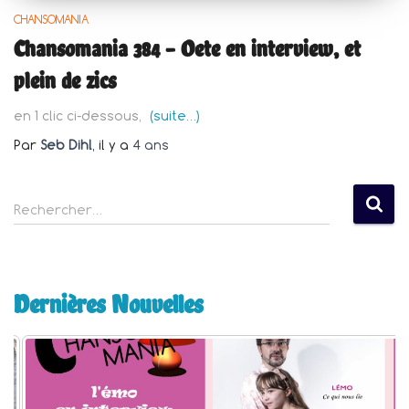
CHANSOMANIA
Chansomania 384 – Oete en interview, et
plein de zics
en 1 clic ci-dessous,
(suite…)
Par
Seb Dihl
, il y a
4 ans
R
Rechercher…
e
c
h
e
Dernières Nouvelles
r
c
h
e
r