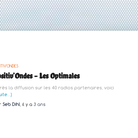
ITIV'ONDES
sitiv’Ondes – Les Optimales
rès la diffusion sur les 40 radios partenaires, voici
uite…)
r
Seb Dihl
, il y a
3 ans