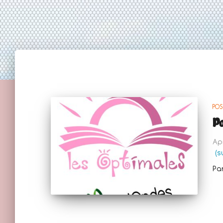
POS
Po
Ap
(s
Pa