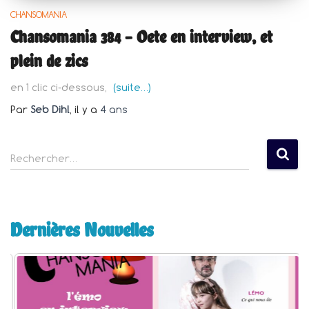
CHANSOMANIA
Chansomania 384 – Oete en interview, et
plein de zics
en 1 clic ci-dessous,
(suite…)
Par
Seb Dihl
, il y a
4 ans
R
Rechercher…
e
c
h
e
Dernières Nouvelles
r
c
h
e
r