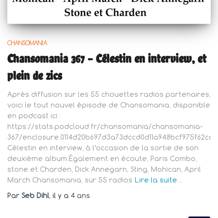
CHANSOMANIA
Chansomania 367 – Célestin en interview, et
plein de zics
Après diffusion sur les 55 chouettes radios partenaires,
voici le tout nouvel épisode de Chansomania, disponible
en podcast ici :
https://stats.podcloud.fr/chansomania/chansomania-
367/enclosure.0114d20b697d3a73dccd0d11a948bcf975f62ca
Célestin en interview, à l’occasion de la sortie de son
deuxième album.Également en écoute, Paris Combo,
stone et Charden, Dick Annegarn, Sting, Mohican, April
March Chansomania, sur 55 radios
Lire la suite…
Par
Seb Dihl
, il y a
4 ans