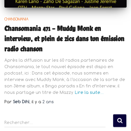
CHANSOMANIA
Chansomania 471 – Muddy Monk en
interview, et plein de zics dans ton émission
radio chanson
Après la diffusion sur les 60 radios partenaires de
Chansomania, le tout nouvel épisode est dispo en
podcast, ici : Dans cet épisode, nous sommes en
interview avec Muddy Monk, à l’occasion de la sortie de
son 3ème album, « Bingo paradis ».En fin d’interview, il
nous partage un titre de Mazzy
Lire la suite…
Par
Seb Dihl
, il y a
2 ans
R
Rechercher…
e