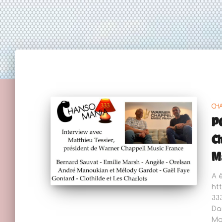
CH
P
Ch
Ma
A 
ht
33
Da
Ma