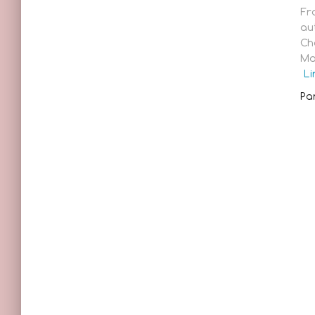
Fr
au
Ch
Ma
Li
Pa