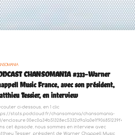
ANSOMANIA
ODCAST CHANSOMANIA #333-Warner
appell Music France, avec son président,
tthieu Tessier, en interview
écouter ci-dessous, en 1 clic
tps://stats.podcloud.fr/chansomania/chansomania-
3/enclosure.00ec0a34b51328ec5332d9a1a0e1f906851239f4763
ns cet épisode, nous sommes en interview avec
tthieu Tessier, président de Warner Chappell Music