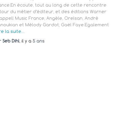
ance.En écoute, tout au long de cette rencontre
tour du métier d’éditeur, et des éditions Warner
appell Music France, Angèle, Orelsan, André
noukian et Mélody Gardot, Gaël Faye.Egalement
re la suite…
r
Seb Dihl
, il y a
5 ans