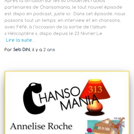
Après la diffusion sur les 60 chouettes radios
partenaires de Chansomania, le tout nouvel épisode
est dispo en podcast, juste ici : Dans cet épisode, nous
passons tout un temps, en interview et en chansons,
avec Féfé, à l’occasion de la sortie de l’album
« Hélicoptère », dispo depuis le 23 février.Le
Lire la suite…
Par
Seb Dihl
, il y a
2 ans