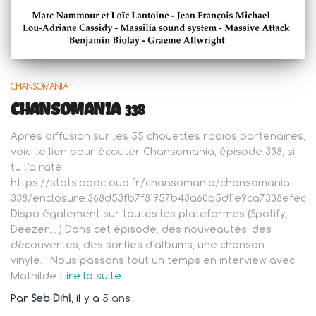
CHANSOMANIA
CHANSOMANIA 338
Après diffusion sur les 55 chouettes radios partenaires,
voici le lien pour écouter Chansomania, épisode 338, si
tu l’a raté!
https://stats.podcloud.fr/chansomania/chansomania-
338/enclosure.368d53fb7f81957b48a60b5d11e9ca7338efed
Dispo également sur toutes les plateformes (Spotify,
Deezer,…) Dans cet épisode, des nouveautés, des
découvertes, des sorties d’albums, une chanson
vinyle….Nous passons tout un temps en interview avec
Mathilde
Lire la suite…
Par
Seb Dihl
, il y a
5 ans