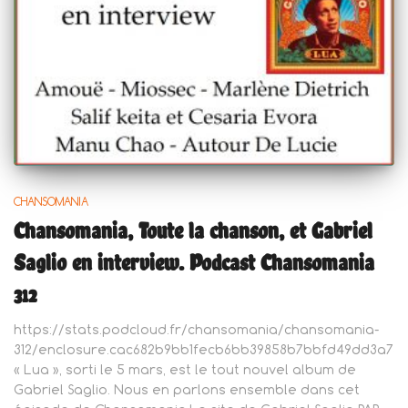
CHANSOMANIA
Chansomania, Toute la chanson, et Gabriel
Saglio en interview. Podcast Chansomania
312
https://stats.podcloud.fr/chansomania/chansomania-
312/enclosure.cac682b9bb1fecb6bb39858b7bbfd49dd3a74
« Lua », sorti le 5 mars, est le tout nouvel album de
Gabriel Saglio. Nous en parlons ensemble dans cet