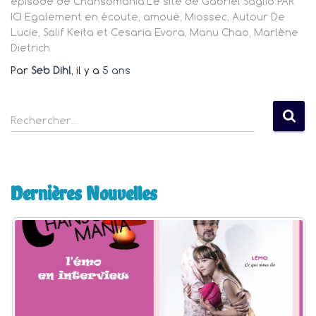
épisode de Chansomania.Le site de Gabriel Saglio PAR
ICI Egalement en écoute, amouë, Miossec, Autour De
Lucie, Salif Keita et Cesaria Evora, Manu Chao, Marlène
Dietrich
Par
Seb Dihl
, il y a
5 ans
R
Rechercher…
e
c
h
e
Dernières Nouvelles
r
c
h
e
r
: