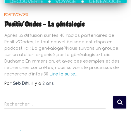
POSITIV'ONDES
Positiv’Ondes – La généalogie
Après la diffusion sur les 40 radios partenaires de
Positiv’Ondes, le tout nouvel épisode est dispo en
podcast, ici : La généalogie?Nous suivons un groupe,
sur un atelier, organisé par le généalogiste Loïc
Duchamp.En immersion, et avec des exemples et des
recherches concrètes, nous suivons le processus de
recherche d’infos.30
Lire la suite…
Par
Seb Dihl
, il y a
2 ans
R
Rechercher…
e
c
h
e