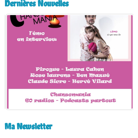
Dernières Nouvelles
r
c
h
e
r
:
Ma Newsletter