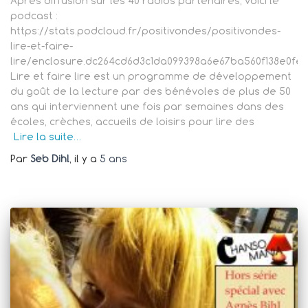
Après diffusion sur les 40 radios partenaires, voici le
podcast :
https://stats.podcloud.fr/positivondes/positivondes-
lire-et-faire-
lire/enclosure.dc264cd6d3c1da099398a6e67ba560f138e0f
Lire et faire lire est un programme de développement
du goût de la lecture par des bénévoles de plus de 50
ans qui interviennent une fois par semaines dans des
écoles, crèches, accueils de loisirs pour lire des
Lire la suite…
Par
Seb Dihl
, il y a
5 ans