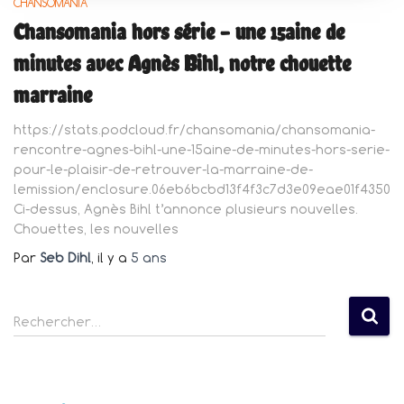
CHANSOMANIA
Chansomania hors série – une 15aine de
minutes avec Agnès Bihl, notre chouette
marraine
https://stats.podcloud.fr/chansomania/chansomania-
rencontre-agnes-bihl-une-15aine-de-minutes-hors-serie-
pour-le-plaisir-de-retrouver-la-marraine-de-
lemission/enclosure.06eb6bcbd13f4f3c7d3e09eae01f4350c
Ci-dessus, Agnès Bihl t’annonce plusieurs nouvelles.
Chouettes, les nouvelles
Par
Seb Dihl
, il y a
5 ans
R
Rechercher…
e
c
h
e