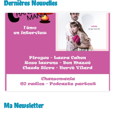
Dernières Nouvelles
r
c
h
e
r
:
Ma Newsletter