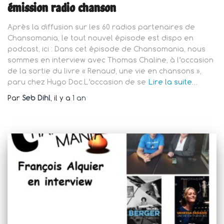
émission radio chanson
Après la diffusion sur les 60 radios partenaires de
Chansomania, le tout nouvel épisode est dispo en
podcast, ici : Dans cet épisode de Chansomania, nous
sommes en interview avec Thomas Chaline, à l’occasion
de la sortie du livre « Renaud, une vie en chansons »,
paru chez Hugo Doc.L’occasion de se
Lire la suite…
Par
Seb Dihl
, il y a
1 an