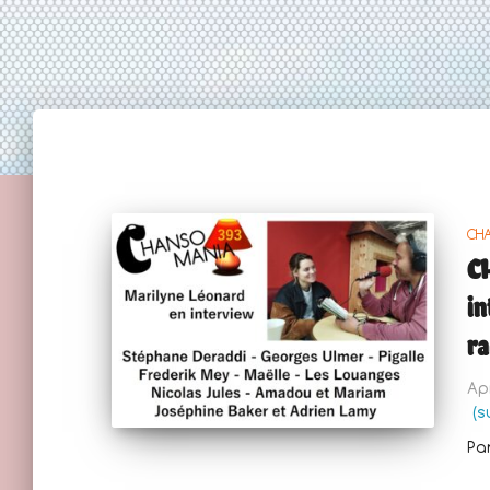
CH
C
in
ra
Ap
(s
Pa