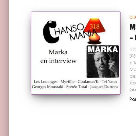
CH
Ma
– 
ht
31
« 
Ma
de
éc
Go
Pa