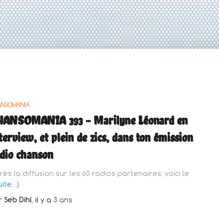
ANSOMANIA
HANSOMANIA 393 – Marilyne Léonard en
terview, et plein de zics, dans ton émission
dio chanson
rès la diffusion sur les 60 radios partenaires, voici le
uite…)
r
Seb Dihl
, il y a
3 ans