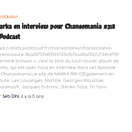
ANSOMANIA
rka en interview pour Chansomania #318
Podcast
tps://stats.podcloud.fr/chansomania/chansomania-
8/enclosure.3ba08759d090fcf33cfbf2ad0af027c734fd7901cd6
Terminé bonsoir », c’est le titre du tout nouvel album de
rka, qui est avec nous en interview dans cet épisode
 Chansomania.Le site de MARKA PAR ICIEgalement en
oute, Les Louanges, Myrtille, Georges Moustaki,
ulamas’K, Jacques Dutronc, Stéréo Total, Tri Yann
r
Seb Dihl
, il y a
5 ans