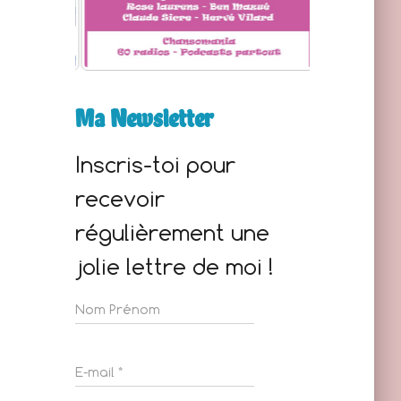
Ma Newsletter
Inscris-toi pour
cd758670fd9b927544b59.mp3
recevoir
régulièrement une
jolie lettre de moi !